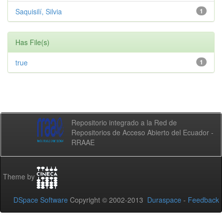
Saquisilí, Silvia
1
Has File(s)
true
1
Repositorio integrado a la Red de
Repositorios de Acceso Abierto del Ecuador -
RRAAE
Theme by
DSpace Software
Copyright © 2002-2013
Duraspace
-
Feedback