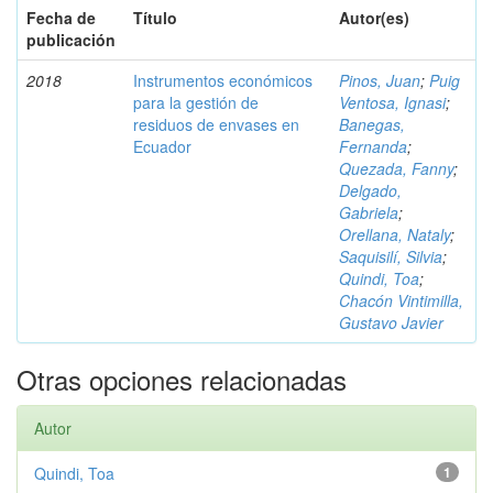
Fecha de
Título
Autor(es)
publicación
2018
Instrumentos económicos
Pinos, Juan
;
Puig
para la gestión de
Ventosa, Ignasi
;
residuos de envases en
Banegas,
Ecuador
Fernanda
;
Quezada, Fanny
;
Delgado,
Gabriela
;
Orellana, Nataly
;
Saquisilí, Silvia
;
Quindi, Toa
;
Chacón Vintimilla,
Gustavo Javier
Otras opciones relacionadas
Autor
Quindi, Toa
1