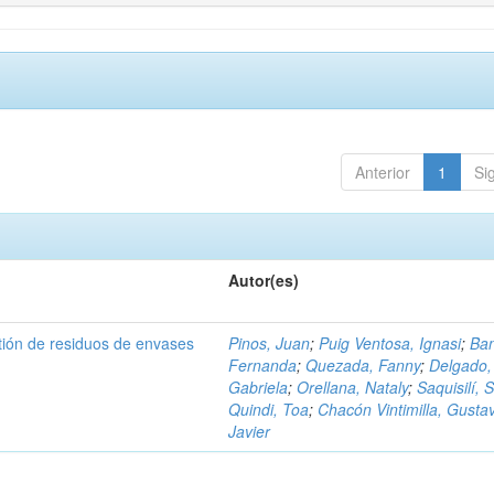
Anterior
1
Si
Autor(es)
tión de residuos de envases
Pinos, Juan
;
Puig Ventosa, Ignasi
;
Ba
Fernanda
;
Quezada, Fanny
;
Delgado,
Gabriela
;
Orellana, Nataly
;
Saquisilí, S
Quindi, Toa
;
Chacón Vintimilla, Gusta
Javier