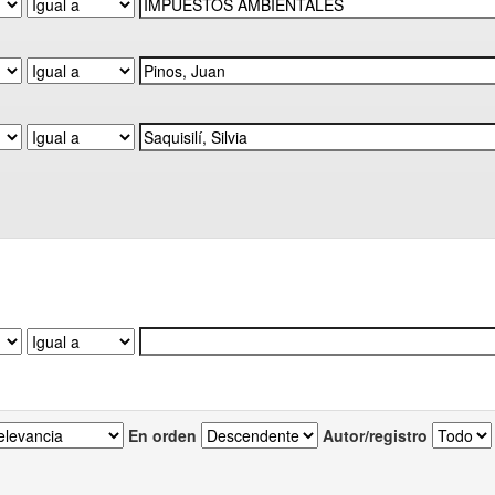
En orden
Autor/registro