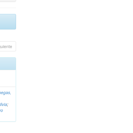
guiente
negas,
ilvia
;
vo