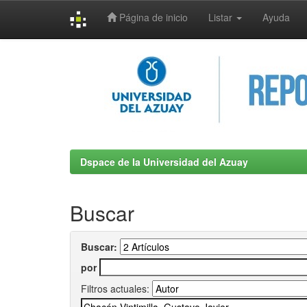
Página de inicio
Listar
Ayuda
Skip
navigation
Dspace de la Universidad del Azuay
Buscar
Buscar:
por
Filtros actuales: