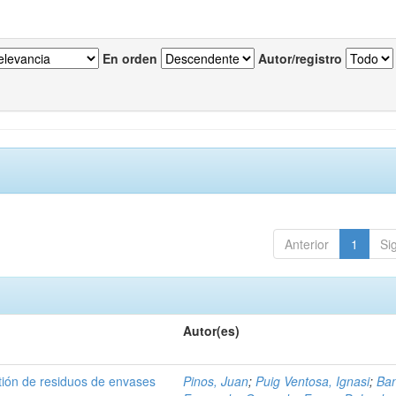
En orden
Autor/registro
Anterior
1
Si
Autor(es)
tión de residuos de envases
Pinos, Juan
;
Puig Ventosa, Ignasi
;
Ba