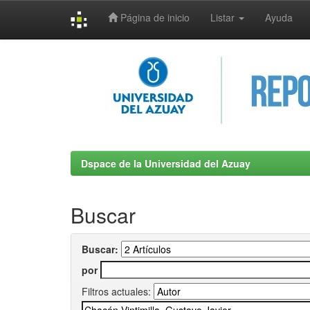
Página de inicio
Listar
Ayuda
Skip
navigation
Dspace de la Universidad del Azuay
Buscar
Buscar:
por
Filtros actuales: