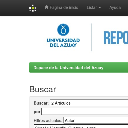
Página de inicio
Listar
Ayuda
Skip
navigation
Dspace de la Universidad del Azuay
Buscar
Buscar:
por
Filtros actuales: