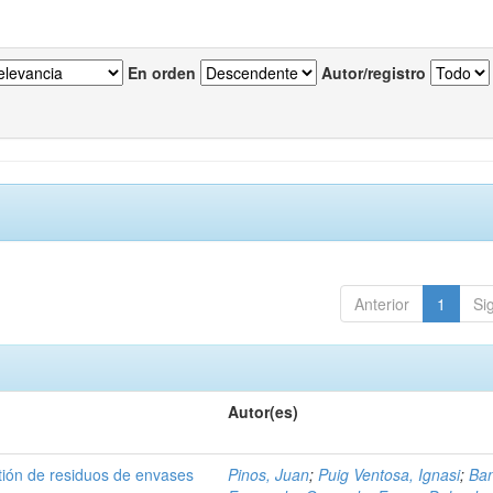
En orden
Autor/registro
Anterior
1
Si
Autor(es)
tión de residuos de envases
Pinos, Juan
;
Puig Ventosa, Ignasi
;
Ba