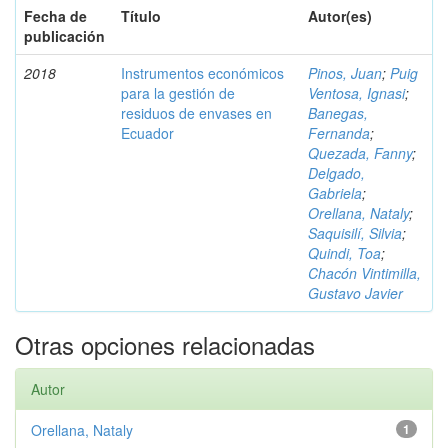
Fecha de
Título
Autor(es)
publicación
2018
Instrumentos económicos
Pinos, Juan
;
Puig
para la gestión de
Ventosa, Ignasi
;
residuos de envases en
Banegas,
Ecuador
Fernanda
;
Quezada, Fanny
;
Delgado,
Gabriela
;
Orellana, Nataly
;
Saquisilí, Silvia
;
Quindi, Toa
;
Chacón Vintimilla,
Gustavo Javier
Otras opciones relacionadas
Autor
Orellana, Nataly
1