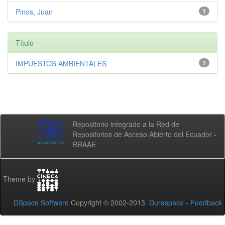
Pinos, Juan
1
Título
IMPUESTOS AMBIENTALES
1
Repositorio integrado a la Red de
Repositorios de Acceso Abierto del Ecuador -
RRAAE
Theme by
DSpace Software
Copyright © 2002-2013
Duraspace
-
Feedback