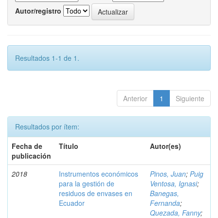
Autor/registro
Resultados 1-1 de 1.
Anterior
1
Siguiente
Resultados por ítem:
Fecha de
Título
Autor(es)
publicación
2018
Instrumentos económicos
Pinos, Juan
;
Puig
para la gestión de
Ventosa, Ignasi
;
residuos de envases en
Banegas,
Ecuador
Fernanda
;
Quezada, Fanny
;