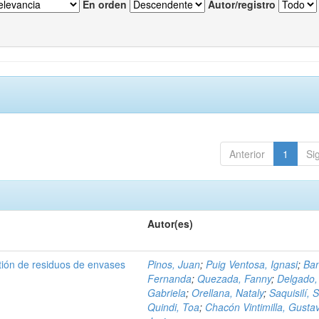
En orden
Autor/registro
Anterior
1
Si
Autor(es)
tión de residuos de envases
Pinos, Juan
;
Puig Ventosa, Ignasi
;
Ba
Fernanda
;
Quezada, Fanny
;
Delgado,
Gabriela
;
Orellana, Nataly
;
Saquisilí, S
Quindi, Toa
;
Chacón Vintimilla, Gusta