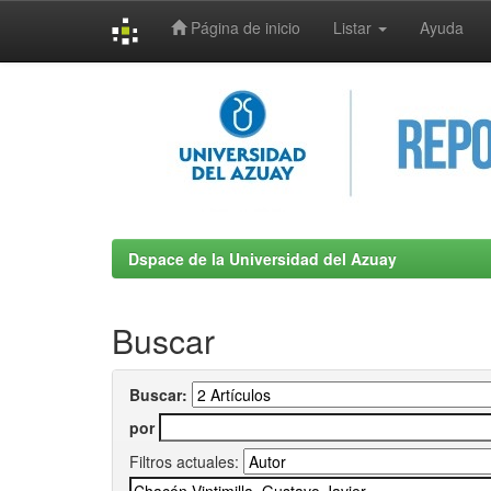
Página de inicio
Listar
Ayuda
Skip
navigation
Dspace de la Universidad del Azuay
Buscar
Buscar:
por
Filtros actuales: