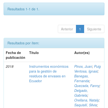
Resultados 1-1 de 1.
Anterior
1
Siguiente
Resultados por ítem:
Fecha de
Título
Autor(es)
publicación
2018
Instrumentos económicos
Pinos, Juan
;
Puig
para la gestión de
Ventosa, Ignasi
;
residuos de envases en
Banegas,
Ecuador
Fernanda
;
Quezada, Fanny
;
Delgado,
Gabriela
;
Orellana, Nataly
;
Saquisilí, Silvia
;