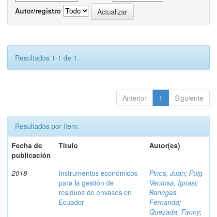
Autor/registro
Resultados 1-1 de 1.
Anterior
1
Siguiente
Resultados por ítem:
Fecha de
Título
Autor(es)
publicación
2018
Instrumentos económicos
Pinos, Juan
;
Puig
para la gestión de
Ventosa, Ignasi
;
residuos de envases en
Banegas,
Ecuador
Fernanda
;
Quezada, Fanny
;