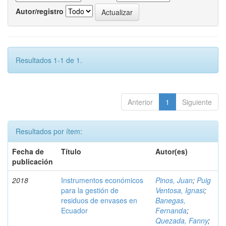
Autor/registro
Resultados 1-1 de 1.
Anterior
1
Siguiente
Resultados por ítem:
Fecha de
Título
Autor(es)
publicación
2018
Instrumentos económicos
Pinos, Juan
;
Puig
para la gestión de
Ventosa, Ignasi
;
residuos de envases en
Banegas,
Ecuador
Fernanda
;
Quezada, Fanny
;