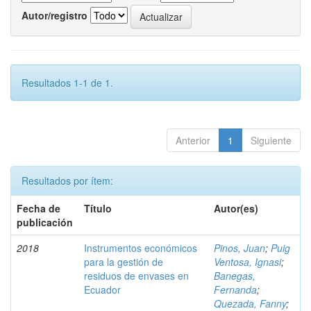
Autor/registro
Resultados 1-1 de 1.
Anterior
1
Siguiente
Resultados por ítem:
Fecha de
Título
Autor(es)
publicación
2018
Instrumentos económicos
Pinos, Juan
;
Puig
para la gestión de
Ventosa, Ignasi
;
residuos de envases en
Banegas,
Ecuador
Fernanda
;
Quezada, Fanny
;