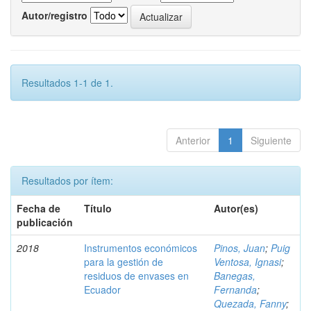
Autor/registro
Resultados 1-1 de 1.
Anterior
1
Siguiente
Resultados por ítem:
Fecha de
Título
Autor(es)
publicación
2018
Instrumentos económicos
Pinos, Juan
;
Puig
para la gestión de
Ventosa, Ignasi
;
residuos de envases en
Banegas,
Ecuador
Fernanda
;
Quezada, Fanny
;