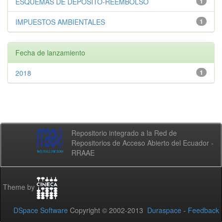
ESQUEMAS DE DEPÓSITO-REEMBOLSO
1
IMPUESTOS AMBIENTALES
1
Fecha de lanzamiento
2018
1
Repositorio integrado a la Red de
Repositorios de Acceso Abierto del Ecuador -
RRAAE
Theme by
DSpace Software
Copyright © 2002-2013
Duraspace
-
Feedback