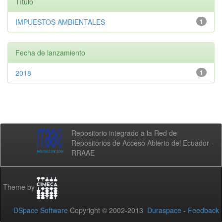
Título
IMPUESTOS AMBIENTALES
1
Fecha de lanzamiento
2018
1
Repositorio integrado a la Red de
Repositorios de Acceso Abierto del Ecuador -
RRAAE
Theme by
DSpace Software
Copyright © 2002-2013
Duraspace
-
Feedback