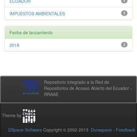
ECUADOR
1
IMPUESTOS AMBIENTALES
1
Fecha de lanzamiento
2018
1
Repositorio integrado a la Red de
Repositorios de Acceso Abierto del Ecuador -
RRAAE
Theme by
DSpace Software
Copyright © 2002-2013
Duraspace
-
Feedback