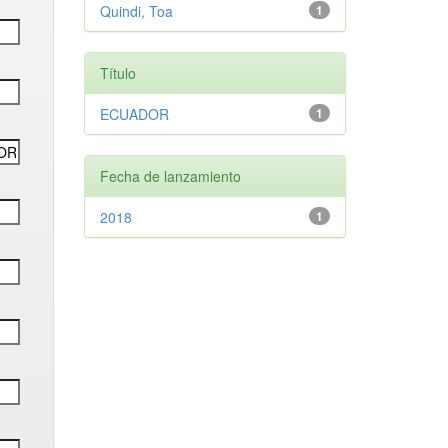
Quindi, Toa
1
Título
ECUADOR
1
Fecha de lanzamiento
2018
1