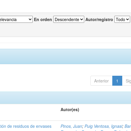
En orden
Autor/registro
Anterior
1
Si
Autor(es)
tión de residuos de envases
Pinos, Juan
;
Puig Ventosa, Ignasi
;
Ba