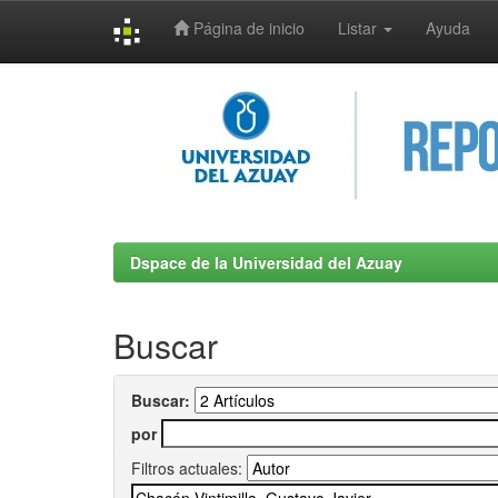
Página de inicio
Listar
Ayuda
Skip
navigation
Dspace de la Universidad del Azuay
Buscar
Buscar:
por
Filtros actuales: