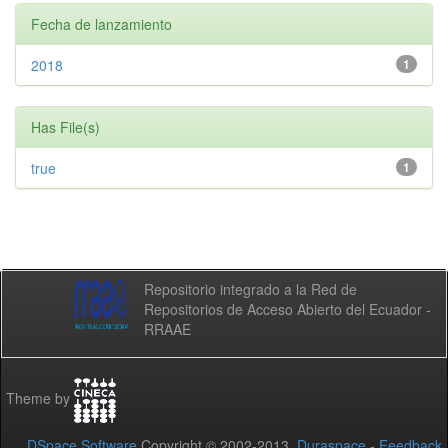
Fecha de lanzamiento
2018
1
Has File(s)
true
1
Repositorio integrado a la Red de
Repositorios de Acceso Abierto del Ecuador -
RRAAE
Theme by
DSpace Software
Copyright © 2002-2013
Duraspace
-
Feedback