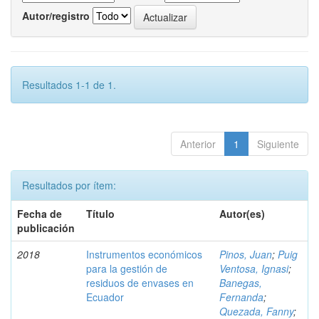
Autor/registro
Resultados 1-1 de 1.
Anterior
1
Siguiente
Resultados por ítem:
Fecha de
Título
Autor(es)
publicación
2018
Instrumentos económicos
Pinos, Juan
;
Puig
para la gestión de
Ventosa, Ignasi
;
residuos de envases en
Banegas,
Ecuador
Fernanda
;
Quezada, Fanny
;