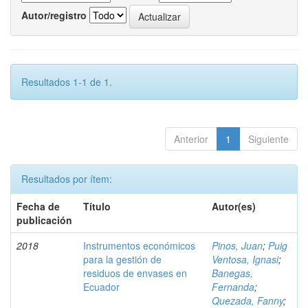
Autor/registro
Resultados 1-1 de 1.
Anterior
1
Siguiente
Resultados por ítem:
Fecha de
Título
Autor(es)
publicación
2018
Instrumentos económicos
Pinos, Juan
;
Puig
para la gestión de
Ventosa, Ignasi
;
residuos de envases en
Banegas,
Ecuador
Fernanda
;
Quezada, Fanny
;