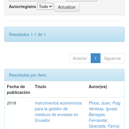
Autor/registro
Resultados 1-1 de 1.
Anterior
1
Siguiente
Resultados por ítem:
Fecha de
Título
Autor(es)
publicación
2018
Instrumentos económicos
Pinos, Juan
;
Puig
para la gestión de
Ventosa, Ignasi
;
residuos de envases en
Banegas,
Ecuador
Fernanda
;
Quezada, Fanny
;