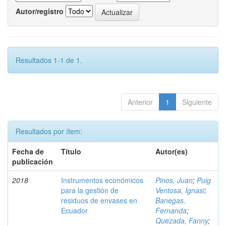
Autor/registro
Resultados 1-1 de 1.
Anterior
1
Siguiente
Resultados por ítem:
Fecha de
Título
Autor(es)
publicación
2018
Instrumentos económicos
Pinos, Juan
;
Puig
para la gestión de
Ventosa, Ignasi
;
residuos de envases en
Banegas,
Ecuador
Fernanda
;
Quezada, Fanny
;