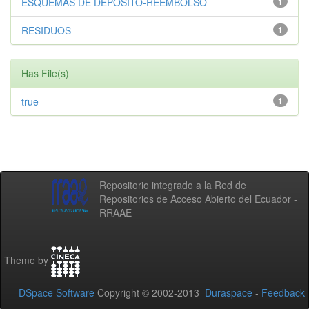
ESQUEMAS DE DEPÓSITO-REEMBOLSO
1
RESIDUOS
1
Has File(s)
true
1
Repositorio integrado a la Red de
Repositorios de Acceso Abierto del Ecuador -
RRAAE
Theme by
DSpace Software
Copyright © 2002-2013
Duraspace
-
Feedback