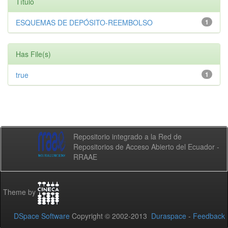
Título
ESQUEMAS DE DEPÓSITO-REEMBOLSO
1
Has File(s)
true
1
Repositorio integrado a la Red de
Repositorios de Acceso Abierto del Ecuador -
RRAAE
Theme by
DSpace Software
Copyright © 2002-2013
Duraspace
-
Feedback