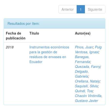
Anterior
1
Siguiente
Resultados por ítem:
Fecha de
Título
Autor(es)
publicación
2018
Instrumentos económicos
Pinos, Juan
;
Puig
para la gestión de
Ventosa, Ignasi
;
residuos de envases en
Banegas,
Ecuador
Fernanda
;
Quezada, Fanny
;
Delgado,
Gabriela
;
Orellana, Nataly
;
Saquisilí, Silvia
;
Quindi, Toa
;
Chacón Vintimilla,
Gustavo Javier