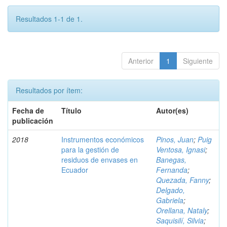
Resultados 1-1 de 1.
Anterior
1
Siguiente
Resultados por ítem:
Fecha de
Título
Autor(es)
publicación
2018
Instrumentos económicos
Pinos, Juan
;
Puig
para la gestión de
Ventosa, Ignasi
;
residuos de envases en
Banegas,
Ecuador
Fernanda
;
Quezada, Fanny
;
Delgado,
Gabriela
;
Orellana, Nataly
;
Saquisilí, Silvia
;