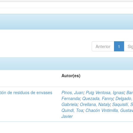
Anterior
1
Si
Autor(es)
tión de residuos de envases
Pinos, Juan
;
Puig Ventosa, Ignasi
;
Ba
Fernanda
;
Quezada, Fanny
;
Delgado,
Gabriela
;
Orellana, Nataly
;
Saquisilí, S
Quindi, Toa
;
Chacón Vintimilla, Gusta
Javier