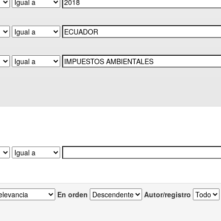
En orden
Autor/registro