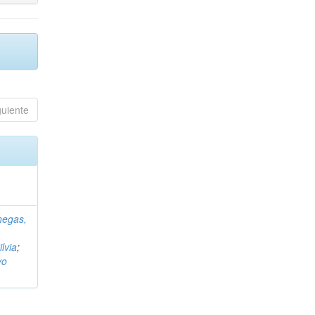
guiente
negas,
ilvia
;
vo