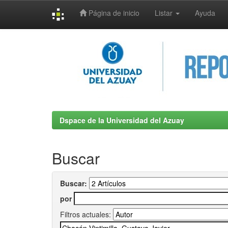
Página de inicio
Listar
Ayuda
Skip
navigation
Dspace de la Universidad del Azuay
Buscar
Buscar:
por
Filtros actuales: