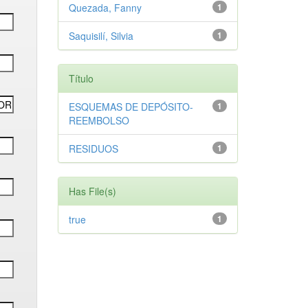
Quezada, Fanny
1
Saquisilí, Silvia
1
Título
ESQUEMAS DE DEPÓSITO-
1
REEMBOLSO
RESIDUOS
1
Has File(s)
true
1