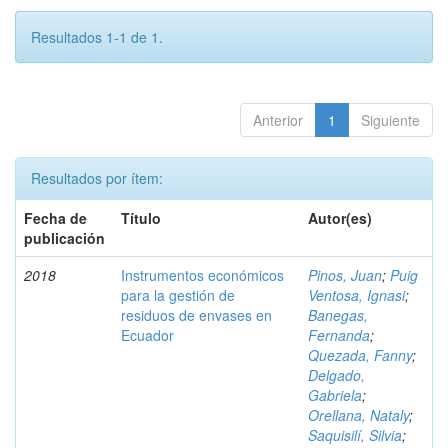
Resultados 1-1 de 1.
Anterior
1
Siguiente
Resultados por ítem:
Fecha de
Título
Autor(es)
publicación
2018
Instrumentos económicos
Pinos, Juan
;
Puig
para la gestión de
Ventosa, Ignasi
;
residuos de envases en
Banegas,
Ecuador
Fernanda
;
Quezada, Fanny
;
Delgado,
Gabriela
;
Orellana, Nataly
;
Saquisilí, Silvia
;