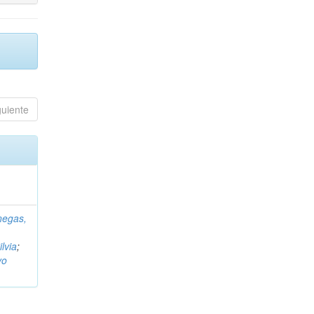
guiente
negas,
ilvia
;
vo