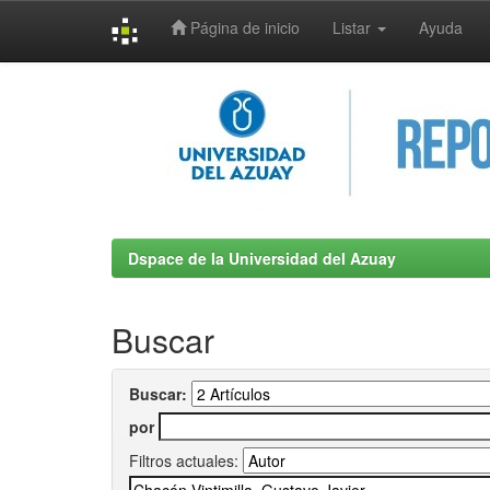
Página de inicio
Listar
Ayuda
Skip
navigation
Dspace de la Universidad del Azuay
Buscar
Buscar:
por
Filtros actuales: