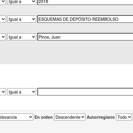
En orden
Autor/registro