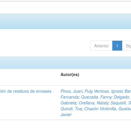
Anterior
1
Si
Autor(es)
tión de residuos de envases
Pinos, Juan
;
Puig Ventosa, Ignasi
;
Ba
Fernanda
;
Quezada, Fanny
;
Delgado,
Gabriela
;
Orellana, Nataly
;
Saquisilí, S
Quindi, Toa
;
Chacón Vintimilla, Gusta
Javier