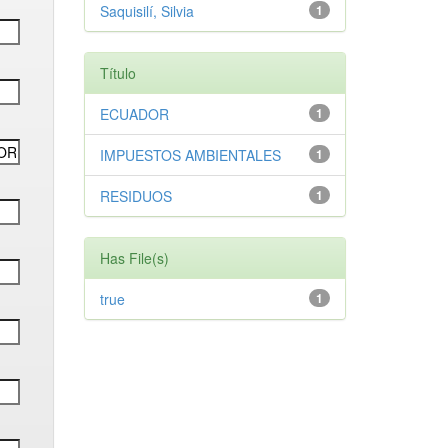
Saquisilí, Silvia
1
Título
ECUADOR
1
IMPUESTOS AMBIENTALES
1
RESIDUOS
1
Has File(s)
true
1