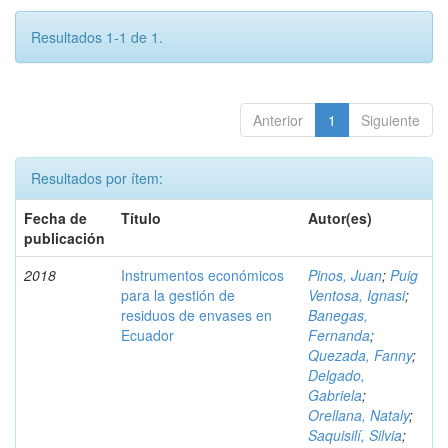
Resultados 1-1 de 1.
Anterior
1
Siguiente
Resultados por ítem:
Fecha de
Título
Autor(es)
publicación
2018
Instrumentos económicos
Pinos, Juan
;
Puig
para la gestión de
Ventosa, Ignasi
;
residuos de envases en
Banegas,
Ecuador
Fernanda
;
Quezada, Fanny
;
Delgado,
Gabriela
;
Orellana, Nataly
;
Saquisilí, Silvia
;