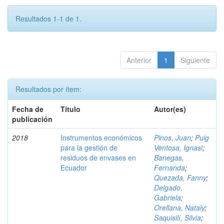
Resultados 1-1 de 1.
Anterior
1
Siguiente
Resultados por ítem:
Fecha de
Título
Autor(es)
publicación
2018
Instrumentos económicos
Pinos, Juan
;
Puig
para la gestión de
Ventosa, Ignasi
;
residuos de envases en
Banegas,
Ecuador
Fernanda
;
Quezada, Fanny
;
Delgado,
Gabriela
;
Orellana, Nataly
;
Saquisilí, Silvia
;