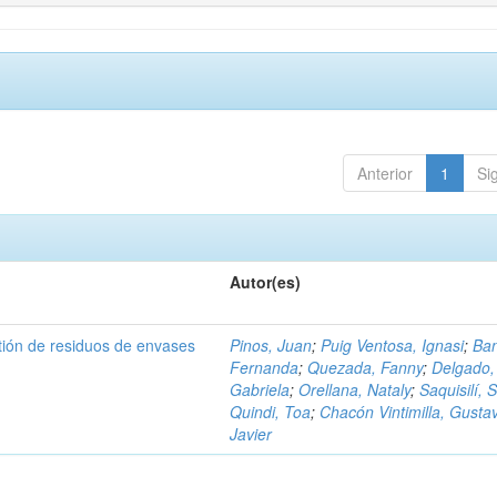
Anterior
1
Si
Autor(es)
tión de residuos de envases
Pinos, Juan
;
Puig Ventosa, Ignasi
;
Ba
Fernanda
;
Quezada, Fanny
;
Delgado,
Gabriela
;
Orellana, Nataly
;
Saquisilí, S
Quindi, Toa
;
Chacón Vintimilla, Gusta
Javier