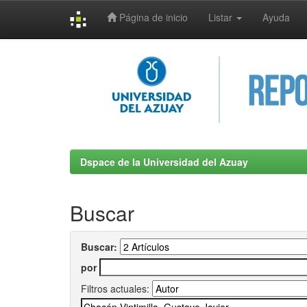
Página de inicio
Listar
Ayuda
Skip
navigation
Dspace de la Universidad del Azuay
Buscar
Buscar:
por
Filtros actuales: