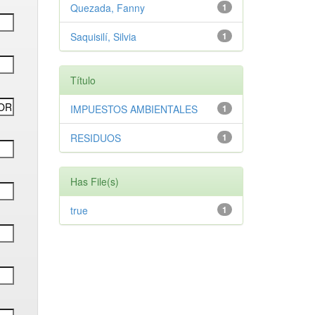
Quezada, Fanny
1
Saquisilí, Silvia
1
Título
IMPUESTOS AMBIENTALES
1
RESIDUOS
1
Has File(s)
true
1