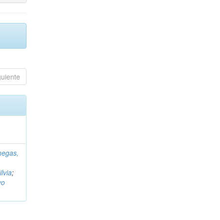
guiente
negas,
ilvia
;
vo