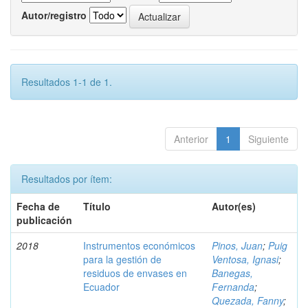
Autor/registro
Resultados 1-1 de 1.
Anterior
1
Siguiente
Resultados por ítem:
Fecha de
Título
Autor(es)
publicación
2018
Instrumentos económicos
Pinos, Juan
;
Puig
para la gestión de
Ventosa, Ignasi
;
residuos de envases en
Banegas,
Ecuador
Fernanda
;
Quezada, Fanny
;