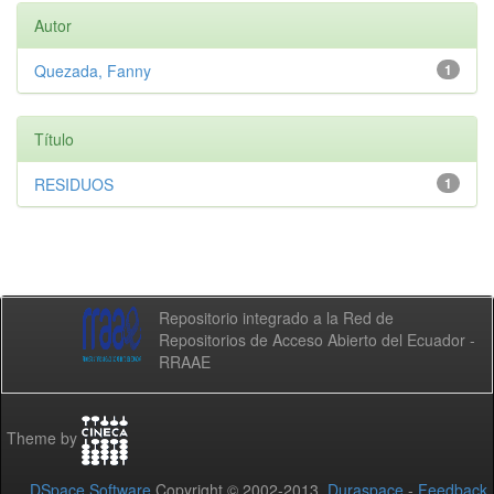
Autor
Quezada, Fanny
1
Título
RESIDUOS
1
Repositorio integrado a la Red de
Repositorios de Acceso Abierto del Ecuador -
RRAAE
Theme by
DSpace Software
Copyright © 2002-2013
Duraspace
-
Feedback