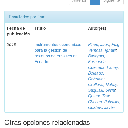
Anterior
1
Siguiente
Resultados por ítem:
Fecha de
Título
Autor(es)
publicación
2018
Instrumentos económicos
Pinos, Juan
;
Puig
para la gestión de
Ventosa, Ignasi
;
residuos de envases en
Banegas,
Ecuador
Fernanda
;
Quezada, Fanny
;
Delgado,
Gabriela
;
Orellana, Nataly
;
Saquisilí, Silvia
;
Quindi, Toa
;
Chacón Vintimilla,
Gustavo Javier
Otras opciones relacionadas