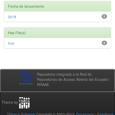
Fecha de lanzamiento
2018
1
Has File(s)
true
1
Repositorio integrado a la Red de
Repositorios de Acceso Abierto del Ecuador -
RRAAE
Theme by
DSpace Software
Copyright © 2002-2013
Duraspace
-
Feedback