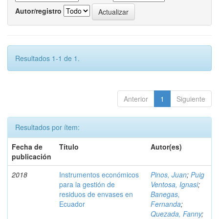
Autor/registro
Resultados 1-1 de 1.
Anterior
1
Siguiente
Resultados por ítem:
Fecha de
Título
Autor(es)
publicación
2018
Instrumentos económicos
Pinos, Juan
;
Puig
para la gestión de
Ventosa, Ignasi
;
residuos de envases en
Banegas,
Ecuador
Fernanda
;
Quezada, Fanny
;