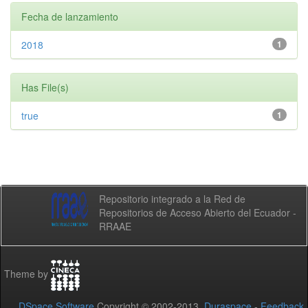
Fecha de lanzamiento
2018
1
Has File(s)
true
1
Repositorio integrado a la Red de
Repositorios de Acceso Abierto del Ecuador -
RRAAE
Theme by
DSpace Software
Copyright © 2002-2013
Duraspace
-
Feedback