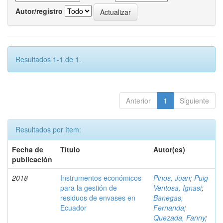
Autor/registro
Resultados 1-1 de 1.
Anterior
1
Siguiente
Resultados por ítem:
Fecha de
Título
Autor(es)
publicación
2018
Instrumentos económicos
Pinos, Juan
;
Puig
para la gestión de
Ventosa, Ignasi
;
residuos de envases en
Banegas,
Ecuador
Fernanda
;
Quezada, Fanny
;