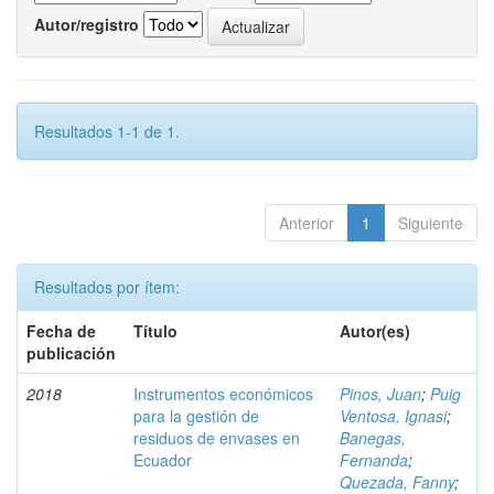
Autor/registro
Resultados 1-1 de 1.
Anterior
1
Siguiente
Resultados por ítem:
Fecha de
Título
Autor(es)
publicación
2018
Instrumentos económicos
Pinos, Juan
;
Puig
para la gestión de
Ventosa, Ignasi
;
residuos de envases en
Banegas,
Ecuador
Fernanda
;
Quezada, Fanny
;