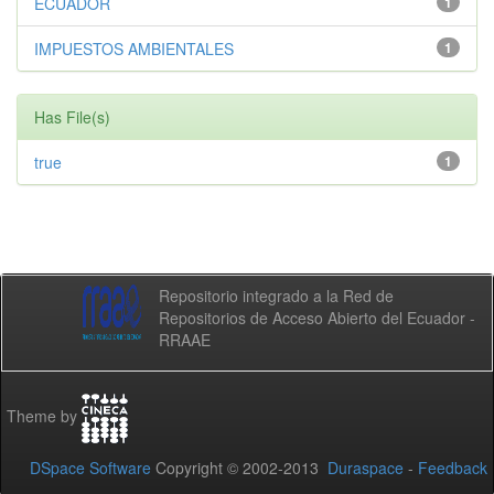
ECUADOR
1
IMPUESTOS AMBIENTALES
1
Has File(s)
true
1
Repositorio integrado a la Red de
Repositorios de Acceso Abierto del Ecuador -
RRAAE
Theme by
DSpace Software
Copyright © 2002-2013
Duraspace
-
Feedback