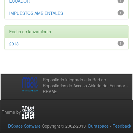
ECUADOR
1
IMPUESTOS AMBIENTALES
1
Fecha de lanzamiento
2018
1
Repositorio integrado a la Red de
Repositorios de Acceso Abierto del Ecuador -
RRAAE
Theme by
DSpace Software
Copyright © 2002-2013
Duraspace
-
Feedback