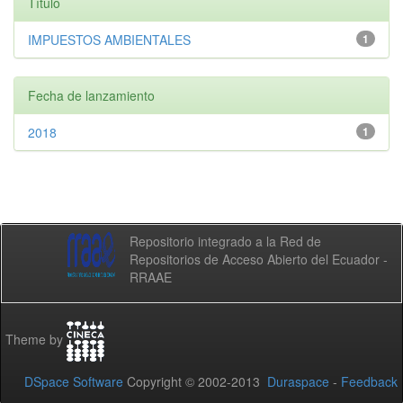
Título
IMPUESTOS AMBIENTALES
1
Fecha de lanzamiento
2018
1
Repositorio integrado a la Red de
Repositorios de Acceso Abierto del Ecuador -
RRAAE
Theme by
DSpace Software
Copyright © 2002-2013
Duraspace
-
Feedback