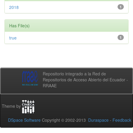
2018
1
Has File(s)
true
1
Repositorio integrado a la Red de
Repositorios de Acceso Abierto del Ecuador -
RRAAE
Theme by
DSpace Software
Copyright © 2002-2013
Duraspace
-
Feedback