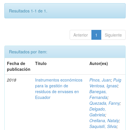
Resultados 1-1 de 1.
Anterior
1
Siguiente
Resultados por ítem:
Fecha de
Título
Autor(es)
publicación
2018
Instrumentos económicos
Pinos, Juan
;
Puig
para la gestión de
Ventosa, Ignasi
;
residuos de envases en
Banegas,
Ecuador
Fernanda
;
Quezada, Fanny
;
Delgado,
Gabriela
;
Orellana, Nataly
;
Saquisilí, Silvia
;