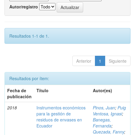
Autor/registro
Resultados 1-1 de 1.
Anterior
1
Siguiente
Resultados por ítem:
Fecha de
Título
Autor(es)
publicación
2018
Instrumentos económicos
Pinos, Juan
;
Puig
para la gestión de
Ventosa, Ignasi
;
residuos de envases en
Banegas,
Ecuador
Fernanda
;
Quezada, Fanny
;