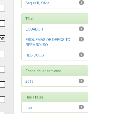
Saquisilí, Silvia
1
Título
ECUADOR
1
ESQUEMAS DE DEPÓSITO-
1
REEMBOLSO
RESIDUOS
1
Fecha de lanzamiento
2018
1
Has File(s)
true
1