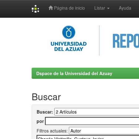
Página de inicio
Listar
Ayuda
Skip
navigation
Dspace de la Universidad del Azuay
Buscar
Buscar:
por
Filtros actuales: