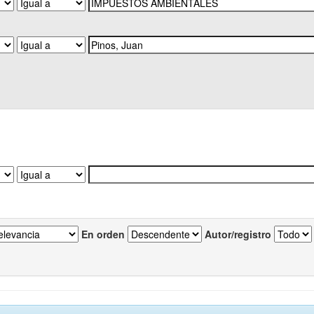
En orden
Autor/registro