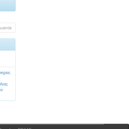
guiente
negas,
ilvia
;
vo