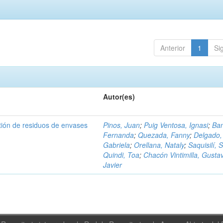
Anterior
1
Si
Autor(es)
tión de residuos de envases
Pinos, Juan
;
Puig Ventosa, Ignasi
;
Ba
Fernanda
;
Quezada, Fanny
;
Delgado,
Gabriela
;
Orellana, Nataly
;
Saquisilí, S
Quindi, Toa
;
Chacón Vintimilla, Gusta
Javier