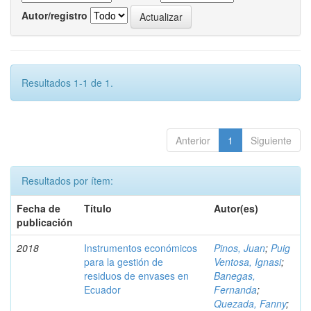
Autor/registro
Resultados 1-1 de 1.
Anterior
1
Siguiente
Resultados por ítem:
Fecha de
Título
Autor(es)
publicación
2018
Instrumentos económicos
Pinos, Juan
;
Puig
para la gestión de
Ventosa, Ignasi
;
residuos de envases en
Banegas,
Ecuador
Fernanda
;
Quezada, Fanny
;