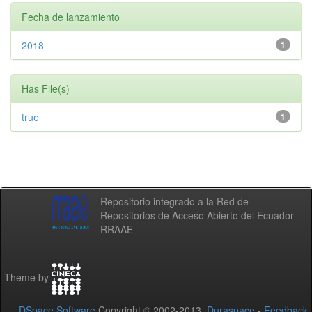
Fecha de lanzamiento
2018
1
Has File(s)
true
1
Repositorio integrado a la Red de
Repositorios de Acceso Abierto del Ecuador -
RRAAE
Theme by
DSpace Software
Copyright © 2002-2013
Duraspace
-
Feedback