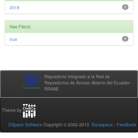
2018
1
Has File(s)
true
1
Repositorio integrado a la Red de
Repositorios de Acceso Abierto del Ecuador -
RRAAE
Theme by
DSpace Software
Copyright © 2002-2013
Duraspace
-
Feedback