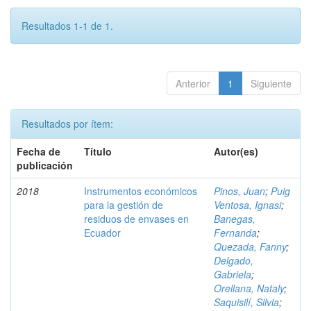
Resultados 1-1 de 1.
Anterior
1
Siguiente
Resultados por ítem:
Fecha de
Título
Autor(es)
publicación
2018
Instrumentos económicos
Pinos, Juan
;
Puig
para la gestión de
Ventosa, Ignasi
;
residuos de envases en
Banegas,
Ecuador
Fernanda
;
Quezada, Fanny
;
Delgado,
Gabriela
;
Orellana, Nataly
;
Saquisilí, Silvia
;