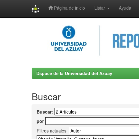
Página de inicio
Listar
Ayuda
Skip
navigation
Dspace de la Universidad del Azuay
Buscar
Buscar:
por
Filtros actuales: