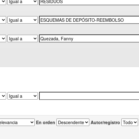
En orden
Autor/registro