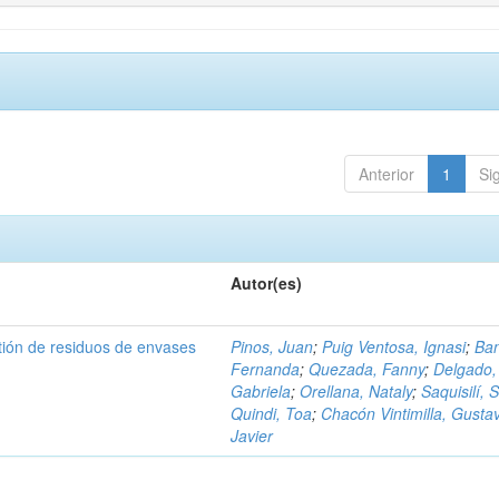
Anterior
1
Si
Autor(es)
tión de residuos de envases
Pinos, Juan
;
Puig Ventosa, Ignasi
;
Ba
Fernanda
;
Quezada, Fanny
;
Delgado,
Gabriela
;
Orellana, Nataly
;
Saquisilí, S
Quindi, Toa
;
Chacón Vintimilla, Gusta
Javier