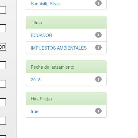
Saquisilí, Silvia
1
Título
ECUADOR
1
IMPUESTOS AMBIENTALES
1
Fecha de lanzamiento
2018
1
Has File(s)
true
1