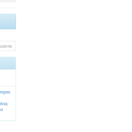
guiente
negas,
ilvia
;
vo