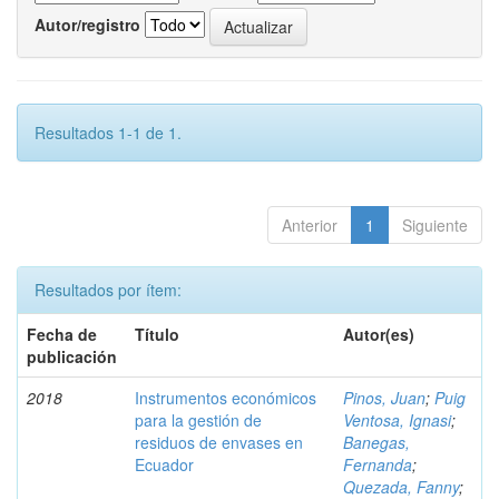
Autor/registro
Resultados 1-1 de 1.
Anterior
1
Siguiente
Resultados por ítem:
Fecha de
Título
Autor(es)
publicación
2018
Instrumentos económicos
Pinos, Juan
;
Puig
para la gestión de
Ventosa, Ignasi
;
residuos de envases en
Banegas,
Ecuador
Fernanda
;
Quezada, Fanny
;