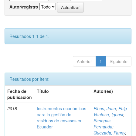
Autor/registro
Resultados 1-1 de 1.
Anterior
1
Siguiente
Resultados por ítem:
Fecha de
Título
Autor(es)
publicación
2018
Instrumentos económicos
Pinos, Juan
;
Puig
para la gestión de
Ventosa, Ignasi
;
residuos de envases en
Banegas,
Ecuador
Fernanda
;
Quezada, Fanny
;