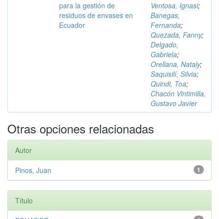
para la gestión de
Ventosa, Ignasi
;
residuos de envases en
Banegas,
Ecuador
Fernanda
;
Quezada, Fanny
;
Delgado,
Gabriela
;
Orellana, Nataly
;
Saquisilí, Silvia
;
Quindi, Toa
;
Chacón Vintimilla,
Gustavo Javier
Otras opciones relacionadas
Autor
Pinos, Juan
1
Título