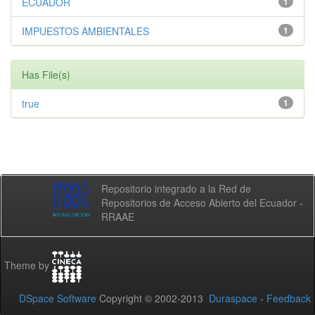
ECUADOR
1
IMPUESTOS AMBIENTALES
1
Has File(s)
true
1
Repositorio integrado a la Red de
Repositorios de Acceso Abierto del Ecuador -
RRAAE
Theme by
DSpace Software
Copyright © 2002-2013
Duraspace
-
Feedback