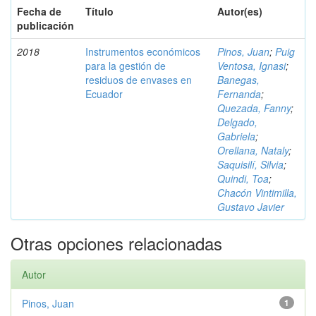
Fecha de
Título
Autor(es)
publicación
2018
Instrumentos económicos
Pinos, Juan
;
Puig
para la gestión de
Ventosa, Ignasi
;
residuos de envases en
Banegas,
Ecuador
Fernanda
;
Quezada, Fanny
;
Delgado,
Gabriela
;
Orellana, Nataly
;
Saquisilí, Silvia
;
Quindi, Toa
;
Chacón Vintimilla,
Gustavo Javier
Otras opciones relacionadas
Autor
Pinos, Juan
1