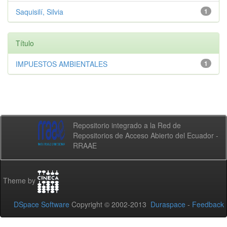
Saquisilí, Silvia
1
Título
IMPUESTOS AMBIENTALES
1
Repositorio integrado a la Red de
Repositorios de Acceso Abierto del Ecuador -
RRAAE
Theme by
DSpace Software
Copyright © 2002-2013
Duraspace
-
Feedback