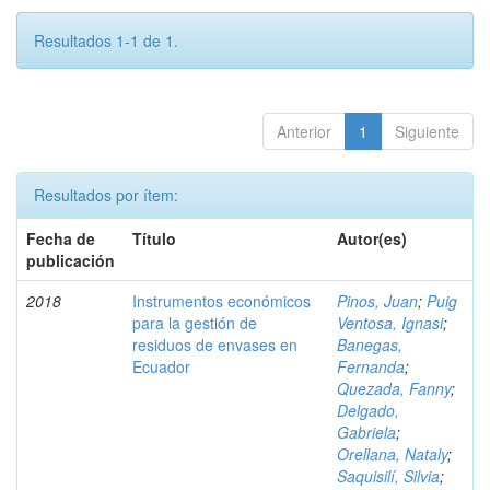
Resultados 1-1 de 1.
Anterior
1
Siguiente
Resultados por ítem:
Fecha de
Título
Autor(es)
publicación
2018
Instrumentos económicos
Pinos, Juan
;
Puig
para la gestión de
Ventosa, Ignasi
;
residuos de envases en
Banegas,
Ecuador
Fernanda
;
Quezada, Fanny
;
Delgado,
Gabriela
;
Orellana, Nataly
;
Saquisilí, Silvia
;