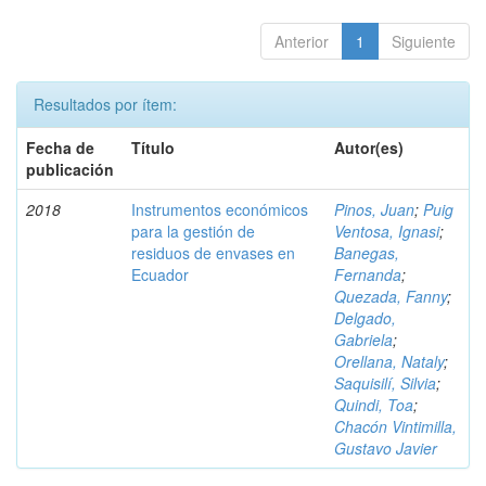
Anterior
1
Siguiente
Resultados por ítem:
Fecha de
Título
Autor(es)
publicación
2018
Instrumentos económicos
Pinos, Juan
;
Puig
para la gestión de
Ventosa, Ignasi
;
residuos de envases en
Banegas,
Ecuador
Fernanda
;
Quezada, Fanny
;
Delgado,
Gabriela
;
Orellana, Nataly
;
Saquisilí, Silvia
;
Quindi, Toa
;
Chacón Vintimilla,
Gustavo Javier